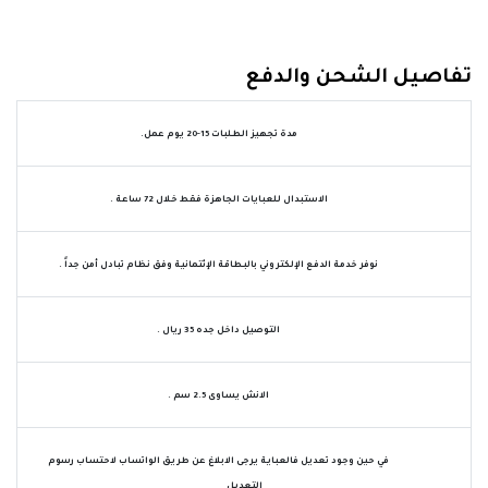
تفاصيل الشحن والدفع
مدة تجهيز الطلبات 15-20 يوم عمل.
الاستبدال للعبايات الجاهزة فقط خلال 72 ساعة .
نوفر خدمة الدفع الإلكتروني بالبطاقة الإئتمانية وفق نظام تبادل أمن جداً .
التوصيل داخل جده 35 ريال .
الانش يساوى 2.5 سم .
في حين وجود تعديل فالعباية يرجى الابلاغ عن طريق الواتساب لاحتساب رسوم
التعديل