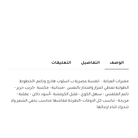
الوصف
التفاصيل
التعليقات
مميزات العباية : •لمسة عصرية ب اسلوب هادئ وناعم •الخطوط
الطولية تعطي اعتزاز وافتخار بالنفس •ميدانية - مكتبية •كريب حرير -
ناعم الملمس - سهل الكوي - قليل الكرمشة •أسود داكن - عملية -
مريحة - تناسب كل الاوقات •الطرحة قماشها مناسب يخفي الشعر ولا
تتحرك اثناء ارتدائها