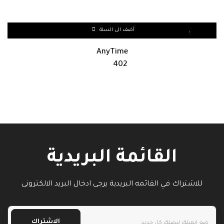
أضف الى السلة
AnyTime
402
القائمة البريدية
للاشتراك في القائمه البريدية يرجى ادخال البريد الالكترونى
الاشتراك