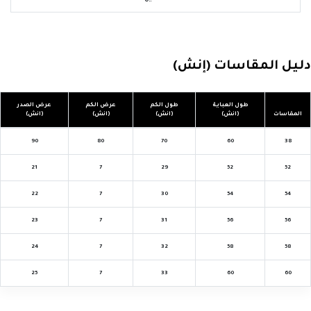
يل المقاسات (إنش)
طول العباية
طول الكم
عرض الكم
عرض الصدر
لمقاسات
(انش)
(انش)
(انش)
(انش)
90
80
70
60
38
21
7
29
52
52
22
7
30
54
54
23
7
31
56
56
24
7
32
58
58
25
7
33
60
60