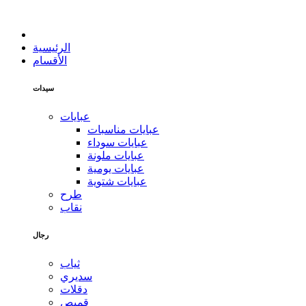
الرئيسية
الأقسام
سيدات
عبايات
عبايات مناسبات
عبايات سوداء
عبايات ملونة
عبايات يومية
عبايات شتوية
طرح
نقاب
رجال
ثياب
سديري
دقلات
قميص