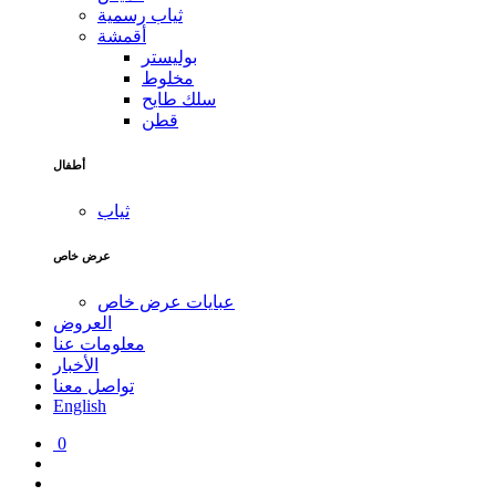
ثياب رسمية
أقمشة
بوليستر
مخلوط
سلك طايح
قطن
أطفال
ثياب
عرض خاص
عبايات عرض خاص
العروض
معلومات عنا
الأخبار
تواصل معنا
English
0